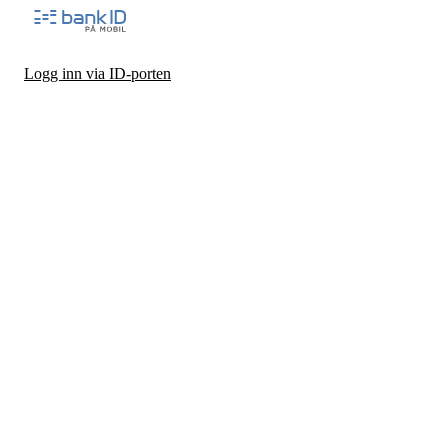
Logg inn via ID-porten
Personvernerklæring
Les personvernerklæringen vår og om personvernombudet
Logg inn for ansatte